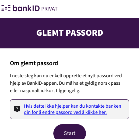
PRIVAT
GLEMT PASSORD
Om glemt passord
I neste steg kan du enkelt opprette et nytt passord ved
hjelp av BankID-appen. Du må ha et gyldig norsk pass
eller nasjonalt id-kort tilgjengelig.
Hvis dette ikke hjelper kan du kontakte banken
din for å endre passord ved å klikke her.
Start